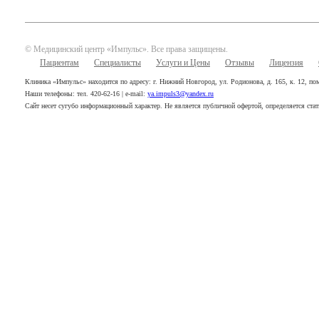
© Медицинский центр «Импульс». Все права защищены.
Пациентам
Специалисты
Услуги и Цены
Отзывы
Лицензия
Клиника «Импульс» находится по адресу: г. Нижний Новгород, ул. Родионова, д. 165, к. 12, п
Наши телефоны: тел. 420-62-16 | e-mail:
ya.impuls3@yandex.ru
Сайт несет сугубо информационный характер. Не является публичной офертой, определяется ста