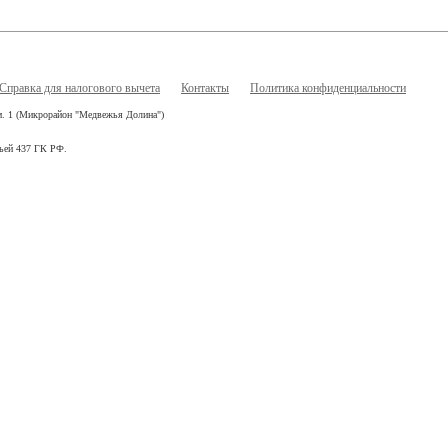
Справка для налогового вычета
Контакты
Политика конфиденциальности
ом. 1 (Микрорайон "Медвежья Долина")
тьей 437 ГК РФ.