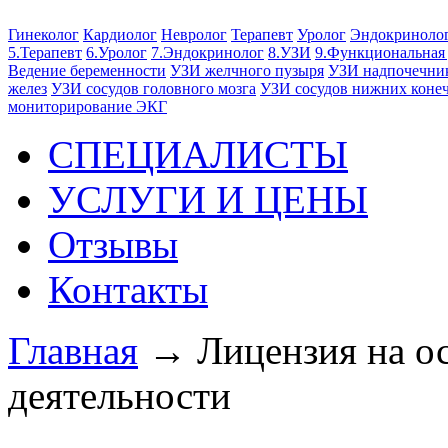
Гинеколог
Кардиолог
Невролог
Терапевт
Уролог
Эндокриноло
5.Терапевт
6.Уролог
7.Эндокринолог
8.УЗИ
9.Функциональная
Ведение беременности
УЗИ желчного пузыря
УЗИ надпочечни
желез
УЗИ сосудов головного мозга
УЗИ сосудов нижних коне
мониторирование ЭКГ
СПЕЦИАЛИСТЫ
УСЛУГИ И ЦЕНЫ
Отзывы
Контакты
Главная
→
Лицензия на о
деятельности