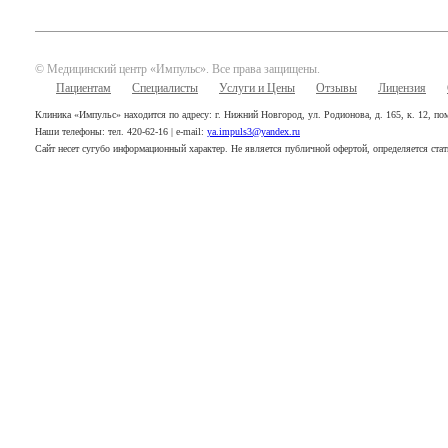
© Медицинский центр «Импульс». Все права защищены.
Пациентам
Специалисты
Услуги и Цены
Отзывы
Лицензия
Клиника «Импульс» находится по адресу: г. Нижний Новгород, ул. Родионова, д. 165, к. 12, п
Наши телефоны: тел. 420-62-16 | e-mail:
ya.impuls3@yandex.ru
Сайт несет сугубо информационный характер. Не является публичной офертой, определяется ста