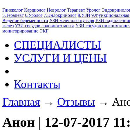
Гинеколог
Кардиолог
Невролог
Терапевт
Уролог
Эндокриноло
5.Терапевт
6.Уролог
7.Эндокринолог
8.УЗИ
9.Функциональная
Ведение беременности
УЗИ желчного пузыря
УЗИ надпочечни
желез
УЗИ сосудов головного мозга
УЗИ сосудов нижних коне
мониторирование ЭКГ
СПЕЦИАЛИСТЫ
УСЛУГИ И ЦЕНЫ
Отзывы
Контакты
Главная
→
Отзывы
→
Ан
Анон | 12-07-2017 11