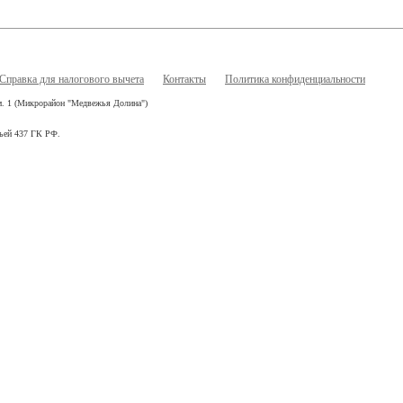
Справка для налогового вычета
Контакты
Политика конфиденциальности
ом. 1 (Микрорайон "Медвежья Долина")
тьей 437 ГК РФ.