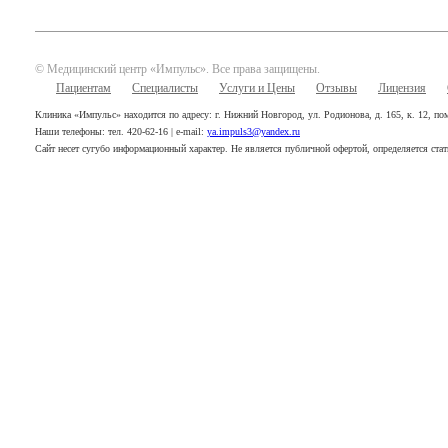
© Медицинский центр «Импульс». Все права защищены.
Пациентам
Специалисты
Услуги и Цены
Отзывы
Лицензия
Клиника «Импульс» находится по адресу: г. Нижний Новгород, ул. Родионова, д. 165, к. 12, п
Наши телефоны: тел. 420-62-16 | e-mail:
ya.impuls3@yandex.ru
Сайт несет сугубо информационный характер. Не является публичной офертой, определяется ста