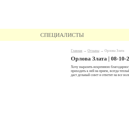
Гинеколог
Кардиолог
Невролог
Терапевт
Уролог
Эндокринолог
УЗИ
Функциональная д
СПЕЦИАЛИСТЫ
Радиохирургия
Ведение беременности
УЗИ желчного пузыря
УЗИ надпочечников
УЗИ 
ЭКГ
Суточное мониторирование ЭКГ
Главная
→
Отзывы
→
Орлова Злата
Орлова Злата | 08-10-2
Хочу выразить искреннюю благодарност
приходить к ней на прием, всегда тепл
даст дельный совет и ответит на все в