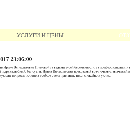
иагностика
1.Гинеколог
3.Кардиолог
4.Невролог
5.Терапевт
6.Уролог
7.Эндокринолог
8
УСЛУГИ И ЦЕНЫ
ОТ
почек
УЗИ брюшной полости
УЗИ малого таза
УЗИ молочных желез
УЗИ сосудов голо
017 23:06:00
ь Ирине Вячеславовне Глумовой за ведение моей беременности, за профессионализм и 
ый и дружелюбный, без суеты. Ирина Вячеславовна прекрасный врач, очень отзывчивый 
олнующие вопросы. Клиника вообще очень приятная: тихо, спокойно и уютно.